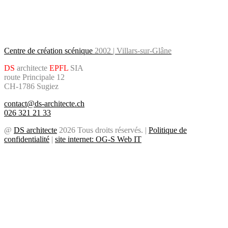
Centre de création scénique
2002 | Villars-sur-Glâne
DS
architecte
EPFL
SIA
route Principale 12
CH-1786 Sugiez
contact@ds-architecte.ch
026 321 21 33
@
DS architecte
2026 Tous droits réservés. |
Politique de
confidentialité
|
site internet: OG-S Web IT